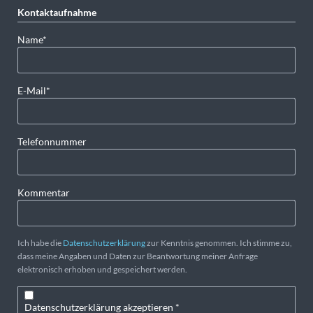
Kontaktaufnahme
Pflichtfeld
Name
*
Pflichtfeld
E-Mail
*
Telefonnummer
Kommentar
Ich habe die
Datenschutzerklärung
zur Kenntnis genommen. Ich stimme zu,
dass meine Angaben und Daten zur Beantwortung meiner Anfrage
elektronisch erhoben und gespeichert werden.
Datenschutzerklärung akzeptieren *